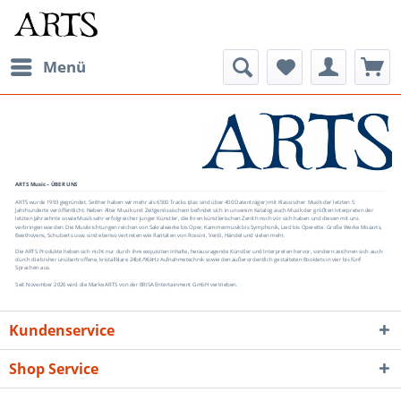
Menü
ARTS Music – ÜBER UNS
ARTS wurde 1993 gegründet. Seither haben wir mehr als 6500 Tracks (das sind über 400 Datenträger) mit Klassischer Musik der letzten 5
Jahrhunderte veröffentlicht. Neben Alter Musik und Zeitgenössischem befindet sich in unserem Katalog auch Musik der größten Interpreten der
letzten Jahrzehnte sowie Musik sehr erfolgreicher junger Künstler, die Ihren künstlerischen Zenith noch vor sich haben und diesen mit uns
verbringen werden. Die Musikrichtungen reichen von Sakralwerke bis Oper, Kammermusik bis Symphonik, Lied bis Operette. Große Werke Mozarts,
Beethovens, Schuberts usw. sind ebenso vertreten wie Raritäten von Rossini, Verdi, Händel und vielen mehr.
Die ARTS Produkte heben sich nicht nur durch ihre exquisiten Inhalte, herausragende Künstler und Interpreten hervor, sondern zeichnen sich auch
durch die bisher unübertroffene, kristallklare 24bit/96kHz Aufnahmetechnik sowie den außerordentlich gestalteten Booklets in vier bis fünf
Sprachen aus.
Seit November 2026 wird die Marke ARTS von der BRISA Entertainment GmbH vertrieben.
Kundenservice
Shop Service