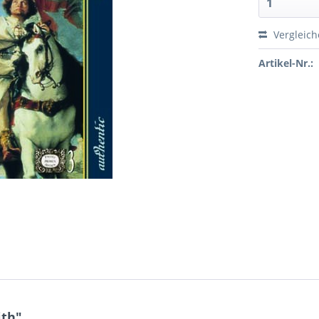
Vergleic
Artikel-Nr.:
ith"