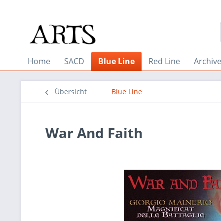
Home
SACD
Blue Line
Red Line
Archiv
Übersicht
Blue Line
War And Faith