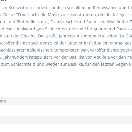
ur an Kreuzritter erinnert, sondern vor allem an Renaissance und 
Diese CD versucht die Musik zu rekonstruieren, die die Krieger v
erts mit Blut befleckten. , Französische und Spanische/Mailänder 
i dieser denkwürdigen Schlachten, die von Marignano und Padua, v
isten der Epoche. Der große Jannequin komponierte seine “La Gue
eröffentlichte nach dem Sieg der Spanier in Padua ein einmaliges 
achlässigten Italienischen Komponisten war, veröffentlichte zwei M
 Jahrhundert katapultiert, vor der Basilika von Aquileia vor den m
zum Schlachtfeld und wieder zur Basilika, für den letzten Segen u
Tono
i