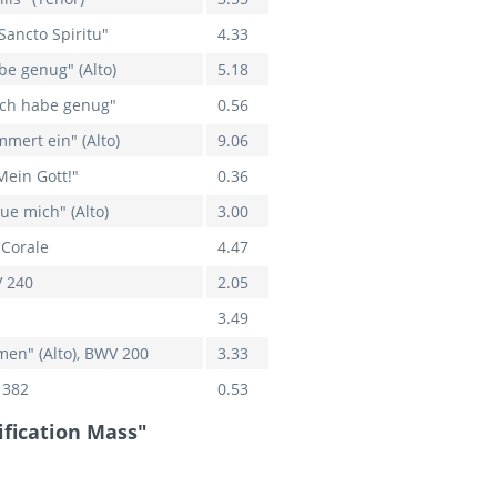
Sancto Spiritu"
4.33
be genug" (Alto)
5.18
"Ich habe genug"
0.56
mert ein" (Alto)
9.06
Mein Gott!"
0.36
ue mich" (Alto)
3.00
 Corale
4.47
V 240
2.05
3.49
en" (Alto), BWV 200
3.33
 382
0.53
ification Mass"