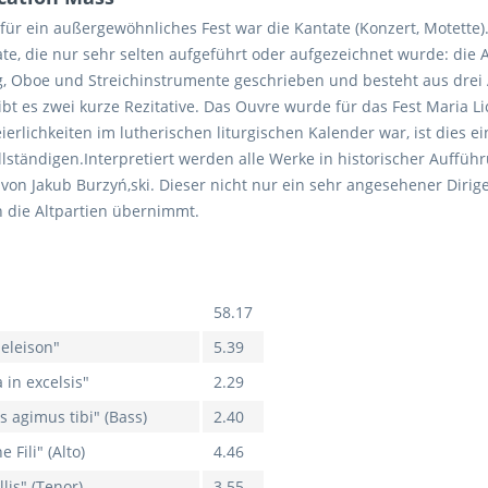
für ein außergewöhnliches Fest war die Kantate (Konzert, Motette
ntate, die nur sehr selten aufgeführt oder aufgezeichnet wurde: di
, Oboe und Streichinstrumente geschrieben und besteht aus drei 
t es zwei kurze Rezitative. Das Ouvre wurde für das Fest Maria Li
eierlichkeiten im lutherischen liturgischen Kalender war, ist dies
llständigen.Interpretiert werden alle Werke in historischer Auff
von Jakub Burzyń,ski. Dieser nicht nur ein sehr angesehener Dirig
n die Altpartien übernimmt.
58.17
 eleison"
5.39
 in excelsis"
2.29
s agimus tibi" (Bass)
2.40
Fili" (Alto)
4.46
lis" (Tenor)
3.55