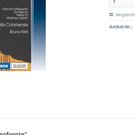
Vergleic
Artikel-Nr.:
mofoonte"