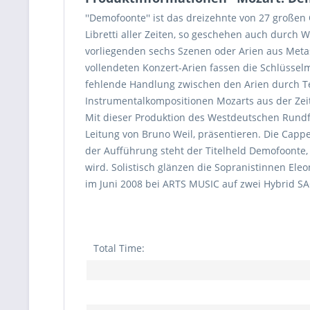
''Demofoonte'' ist das dreizehnte von 27 große
Libretti aller Zeiten, so geschehen auch durc
vorliegenden sechs Szenen oder Arien aus Metas
vollendeten Konzert-Arien fassen die Schlüsse
fehlende Handlung zwischen den Arien durch Tex
Instrumentalkompositionen Mozarts aus der Ze
Mit dieser Produktion des Westdeutschen Rundfu
Leitung von Bruno Weil, präsentieren. Die Cappe
der Aufführung steht der Titelheld Demofoonte
wird. Solistisch glänzen die Sopranistinnen Ele
im Juni 2008 bei ARTS MUSIC auf zwei Hybrid S
Total Time: