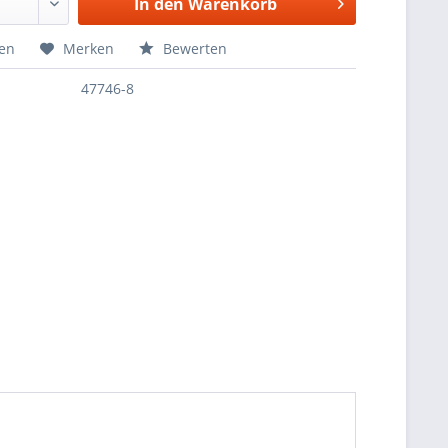
In den
Warenkorb
hen
Merken
Bewerten
47746-8