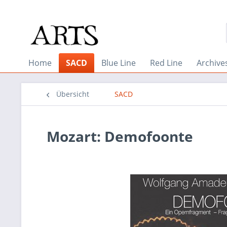
Home
SACD
Blue Line
Red Line
Archive
Übersicht
SACD
Mozart: Demofoonte