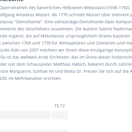
n Operndramen des kaiserlichen Hofpoeten Metastasio (1698-1782).
h Wolfgang Amadeus Mozart. Ab 1770 schreibt Mozart über mehrere
tasios ''Demofoonte''. Eine vollständige Demofoonte-Oper komponi
lmomente des Geschehens zusammen. Die Autorin Sabine Radermach
te ergänzt, die auf Metastasios ursprünglichem Drama basieren. 
it zwischen 1769 und 1778 für Atmosphären und Szenerien und m
nks Köln von 2007 möchten wir Ihnen diese einzigartige Konzepti
lla ist das weltweit erste Orchester, das im Sinne dieser historis
, der von dem Schauspieler Matthias Habich, bekannt durch zahlre
onore Marguerre, Sunhae Im und Netta Or. Freuen Sie sich auf die
ACDs im Mehrkanalton erschien.
72.12